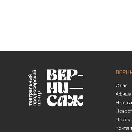
ВЕРН
О нас
Афиша 
Наши с
Новост
Партне
Контак