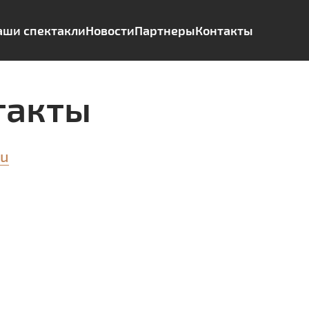
аши спектакли
Новости
Партнеры
Контакты
такты
ru